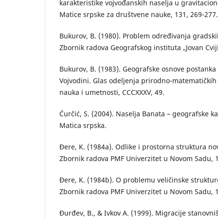
karakteristike vojvođanskih naselja u gravitacio
Matice srpske za društvene nauke, 131, 269-277.
Bukurov, B. (1980). Problem određivanja gradskih
Zbornik radova Geografskog instituta „Jovan Cvij
Bukurov, B. (1983). Geografske osnove postanka i
Vojvodini. Glas odeljenja prirodno-matematički
nauka i umetnosti, CCCXXXV, 49.
Ćurčić, S. (2004). Naselja Banata – geografske ka
Matica srpska.
Đere, K. (1984a). Odlike i prostorna struktura n
Zbornik radova PMF Univerzitet u Novom Sadu, 1
Đere, K. (1984b). O problemu veličinske struktur
Zbornik radova PMF Univerzitet u Novom Sadu, 1
Đurđev, B., & Ivkov A. (1999). Migracije stanovniš