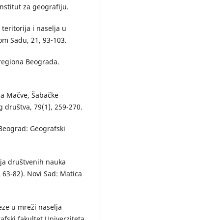
nstitut za geografiju.
teritorija i naselja u
om Sadu, 21, 93-103.
 regiona Beograda.
lja Mačve, Šabačke
 društva, 79(1), 259-270.
 Beograd: Geografski
enja društvenih nauka
 63-82). Novi Sad: Matica
veze u mreži naselja
fski fakultet Univerziteta