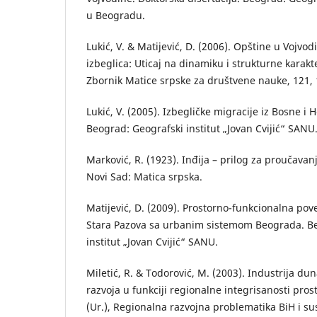
u Beogradu.
Lukić, V. & Matijević, D. (2006). Opštine u Vojvo
izbeglica: Uticaj na dinamiku i strukturne karakte
Zbornik Matice srpske za društvene nauke, 121, 
Lukić, V. (2005). Izbegličke migracije iz Bosne 
Beograd: Geografski institut „Jovan Cvijić“ SANU
Marković, R. (1923). Inđija – prilog za proučavanj
Novi Sad: Matica srpska.
Matijević, D. (2009). Prostorno-funkcionalna pov
Stara Pazova sa urbanim sistemom Beograda. Be
institut „Jovan Cvijić“ SANU.
Miletić, R. & Todorović, M. (2003). Industrija d
razvoja u funkciji regionalne integrisanosti prost
(Ur.), Regionalna razvojna problematika BiH i s