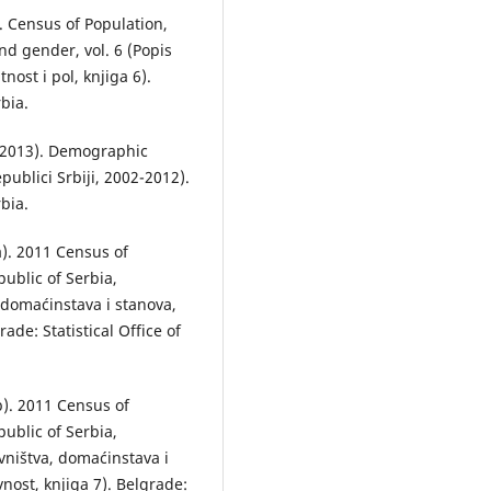
). Census of Population,
d gender, vol. 6 (Popis
nost i pol, knjiga 6).
rbia.
06-2013). Demographic
publici Srbiji, 2002-2012).
rbia.
a). 2011 Census of
ublic of Serbia,
, domaćinstava i stanova,
rade: Statistical Office of
3b). 2011 Census of
ublic of Serbia,
ovništva, domaćinstava i
nost, knjiga 7). Belgrade: