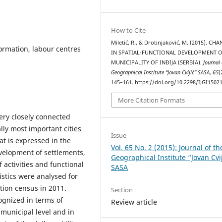
How to Cite
Miletić, R., & Drobnjaković, M. (2015). CH
formation, labour centres
IN SPATIAL-FUNCTIONAL DEVELOPMENT O
MUNICIPALITY OF INĐIJA (SERBIA).
Journal 
Geographical Institute “Jovan Cvijić” SASA
,
65
(
145–161. https://doi.org/10.2298/IJGI150
More Citation Formats
very closely connected
ly most important cities
Issue
at is expressed in the
Vol. 65 No. 2 (2015): Journal of th
evelopment of settlements,
Geographical Institute “Jovan Cvi
 activities and functional
SASA
istics were analysed for
tion census in 2011.
Section
ognized in terms of
Review article
 municipal level and in