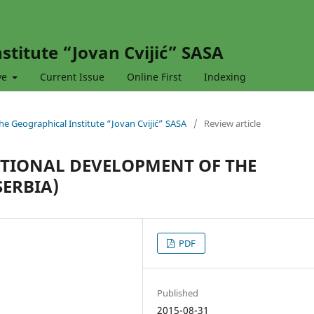
stitute “Jovan Cvijić” SASA
ve
Current Issue
Online First
Indexing
 the Geographical Institute “Jovan Cvijić” SASA
/
Review article
CTIONAL DEVELOPMENT OF THE
SERBIA)
PDF
Published
2015-08-31