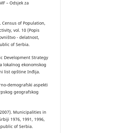
PMF – Odsjek za
). Census of Population,
vity, vol. 10 (Popis
vništvo - delatnost,
ublic of Serbia.
mic Development Strategy
ija lokalnog ekonomskog
i list opštine Inđija.
orno-demografski aspekti
Srpskog geografskog
-2007). Municipalities in
rbiji 1976, 1991, 1996,
epublic of Serbia.