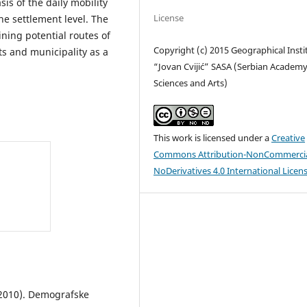
sis of the daily mobility
License
the settlement level. The
ning potential routes of
Copyright (c) 2015 Geographical Insti
ts and municipality as a
“Jovan Cvijić” SASA (Serbian Academy
Sciences and Arts)
This work is licensed under a
Creative
Commons Attribution-NonCommercia
NoDerivatives 4.0 International Licen
 (2010). Demografske