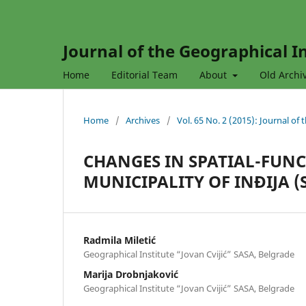
Journal of the Geographical In
Home
Editorial Team
About
Old Archi
Home
/
Archives
/
Vol. 65 No. 2 (2015): Journal of
CHANGES IN SPATIAL-FUN
MUNICIPALITY OF INĐIJA (
Radmila Miletić
Geographical Institute “Jovan Cvijić” SASA, Belgrade
Marija Drobnjaković
Geographical Institute “Jovan Cvijić” SASA, Belgrade