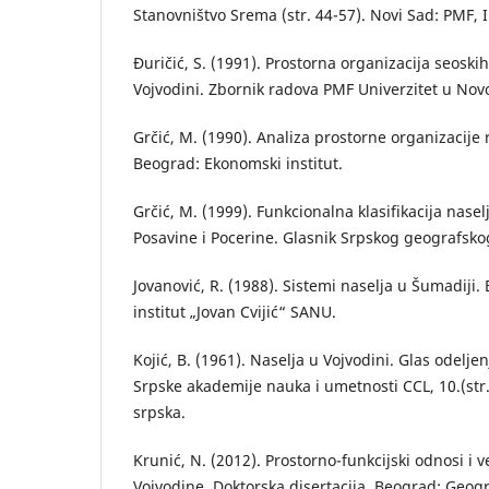
Stanovništvo Srema (str. 44-57). Novi Sad: PMF, I
Đuričić, S. (1991). Prostorna organizacija seoskih 
Vojvodini. Zbornik radova PMF Univerzitet u Nov
Grčić, M. (1990). Analiza prostorne organizacije
Beograd: Ekonomski institut.
Grčić, M. (1999). Funkcionalna klasifikacija nase
Posavine i Pocerine. Glasnik Srpskog geografskog
Jovanović, R. (1988). Sistemi naselja u Šumadiji.
institut „Jovan Cvijić“ SANU.
Kojić, B. (1961). Naselja u Vojvodini. Glas odelj
Srpske akademije nauka i umetnosti CCL, 10.(str.
srpska.
Krunić, N. (2012). Prostorno-funkcijski odnosi i 
Vojvodine. Doktorska disertacija. Beograd: Geogra