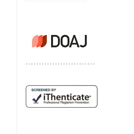
- - - - - - - - - - - - - - - - - - - - - - - - - -