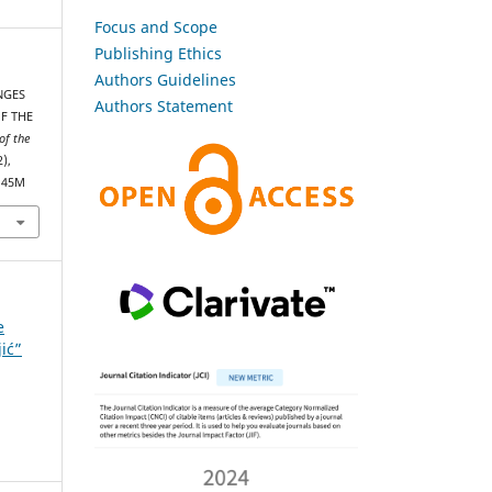
Focus and Scope
Publishing Ethics
Authors Guidelines
ANGES
Authors Statement
F THE
of the
2),
2145M
e
jić”