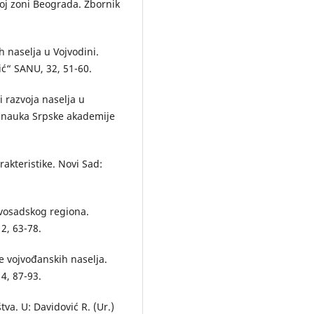
noj zoni Beograda. Zbornik
 naselja u Vojvodini.
ić“ SANU, 32, 51-60.
 razvoja naselja u
h nauka Srpske akademije
rakteristike. Novi Sad:
ovosadskog regiona.
2, 63-78.
e vojvođanskih naselja.
4, 87-93.
tva. U: Davidović R. (Ur.)