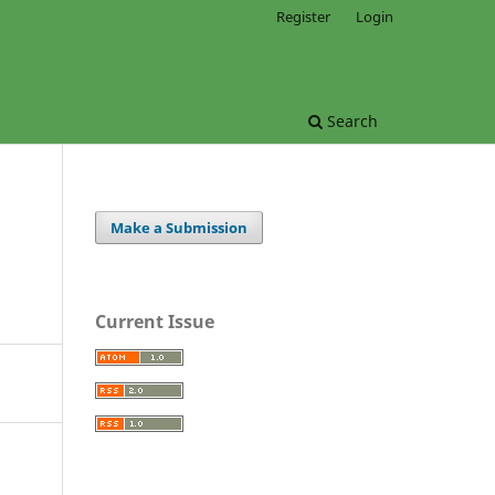
Register
Login
Search
Make a Submission
Current Issue