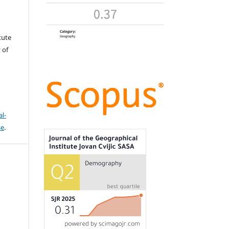
tute
 of
l-
se
.