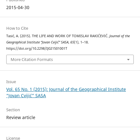
2015-04-30
How to Cite
Tasić, A. (2015). THE LIFE AND WORK OF TOMISLAV RAKIĆEVIĆ.
Journal of the
Geographical Institute “Jovan Cvijić” SASA
,
65
(1), 1–18.
https://doi.org/10.2298/IJGI1501001T
More Citation Formats
Issue
Vol. 65 No. 1 (2015): Journal of the Geographical Institute
“Jovan Cvijić” SASA
Section
Review article
License