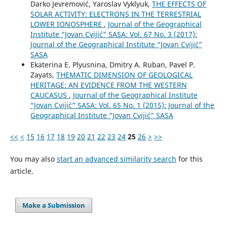
Darko Jevremović, Yaroslav Vyklyuk,
THE EFFECTS OF
SOLAR ACTIVITY: ELECTRONS IN THE TERRESTRIAL
LOWER IONOSPHERE
,
Journal of the Geographical
Institute “Jovan Cvijić” SASA: Vol. 67 No. 3 (2017):
Journal of the Geographical Institute “Jovan Cvijić”
SASA
Ekaterina E. Plyusnina, Dmitry A. Ruban, Pavel P.
Zayats,
THEMATIC DIMENSION OF GEOLOGICAL
HERITAGE: AN EVIDENCE FROM THE WESTERN
CAUCASUS
,
Journal of the Geographical Institute
“Jovan Cvijić” SASA: Vol. 65 No. 1 (2015): Journal of the
Geographical Institute “Jovan Cvijić” SASA
<<
<
15
16
17
18
19
20
21
22
23
24
25
26
>
>>
You may also
start an advanced similarity search
for this
article.
Make a Submission