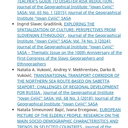
TEACHER’S GUIDE TO DISASTER RISK REDUCTION
,
Journal of the Geographical Institute “Jovan Cvijić”
SASA: Vol. 65 No. 1 (2015): Journal of the Geographical
Institute “Jovan Cvijić” SASA
Ingrid Slavec Gradišnik,
EXPLORING THE
SPATIALIZATION OF CULTURE: PERSPECTIVES FROM
SLOVENIAN ETHNOLOGY
,
Journal of the Geographical
Institute “Jovan Cvijić” SASA: Vol. 74 No. 3 (2024):
Journal of the Geographical Institute “Jovan Cvijić”
SASA – Thematic Issue on the 100th Anniversary of the
First Congress of the Slavic Geographers and
Ethnographers
Natalia A. Vuković, Andrey V. Mekhrentsev, Darko B.
Vuković,
TRANSNATIONAL TRANSPORT CORRIDOR OF
THE NORTHERN SEA ROUTE BASED ON SABETTA
SEAPORT: CHALLENGES OF REGIONAL DEVELOPMENT
FOR RUSSIA
,
Journal of the Geographical Institute
“Jovan Cvijić” SASA: Vol. 68 No. 3 (2018): Journal of the
Geographical Institute “Jovan Cvijić” SASA
Nataša Simeunović Bajić, Ivana Ercegovac,
EUROPEAN
PICTURE OF THE ELDERLY PEOPLE: RESEARCH ON THE
MAIN SOCIO-DEMOGRAPHIC CHARACTERISTICS AND
TRENDS IN SELECTED COUNTRIES
,
Journal of the