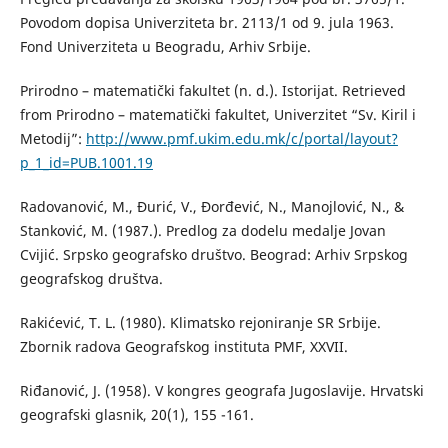
Povodom dopisa Univerziteta br. 2113/1 od 9. jula 1963.
Fond Univerziteta u Beogradu, Arhiv Srbije.
Prirodno – matematički fakultet (n. d.). Istorijat. Retrieved
from Prirodno – matematički fakultet, Univerzitet “Sv. Kiril i
Metodij”:
http://www.pmf.ukim.edu.mk/c/portal/layout?
p_1_id=PUB.1001.19
Radovanović, M., Đurić, V., Đorđević, N., Manojlović, N., &
Stanković, M. (1987.). Predlog za dodelu medalje Jovan
Cvijić. Srpsko geografsko društvo. Beograd: Arhiv Srpskog
geografskog društva.
Rakićević, T. L. (1980). Klimatsko rejoniranje SR Srbije.
Zbornik radova Geografskog instituta PMF, XXVII.
Riđanović, J. (1958). V kongres geografa Jugoslavije. Hrvatski
geografski glasnik, 20(1), 155 -161.