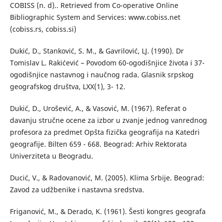
COBISS (n. d).. Retrieved from Co-operative Online
Bibliographic System and Services: www.cobiss.net
(cobiss.rs, cobiss.si)
Dukić, D., Stanković, S. М., & Gavrilović, LJ. (1990). Dr
Tomislav L. Rakićević – Povodom 60-ogodišnjice života i 37-
ogodišnjice nastavnog i naučnog rada. Glasnik srpskog
geografskog društva, LXX(1), 3- 12.
Dukić, D., Urošević, А., & Vasović, М. (1967). Referat o
davanju stručne ocene za izbor u zvanje jednog vanrednog
profesora za predmet Opšta fizička geografija na Katedri
geografije. Bilten 659 - 668. Beograd: Arhiv Rektorata
Univerziteta u Beogradu.
Ducić, V., & Radovanović, М. (2005). Klima Srbije. Beograd:
Zavod za udžbenike i nastavna sredstva.
Friganović, M., & Derado, K. (1961). Šesti kongres geografa