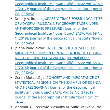
Geographical Institute “Jovan Cvijić” SASA: Vol. 67 No.
3 (2017): Journal of the Geographical Institute “Jovan
Cvijić” SASA
Dmitry A. Ruban,
JURASSIC TRACE FOSSIL LOCALITIES
OF ADYGEYA (RUSSIA): NEW GEOHERITAGE UNDER
ANTHROPOGENIC PRESSURE
,
Journal of the
Geographical Institute “Jovan Cvijić” SASA: Vol. 69 No.
1 (2019): Journal of the Geographical Institute “Jovan
Cvijić” SASA
Jelena Randjelović,
INFLUENCE OF THE SELECTED
MINORITY GROUP ON GENTRIFICATION OF CHICAGO
NEIGHBORHOOD EDGEWATER
,
Journal of the
Geographical Institute “Jovan Cvijić” SASA: Vol. 68 No.
2 (2018): Journal of the Geographical Institute “Jovan
Cvijić” SASA
Goran Mutabdžija,
CONCEPT AND IMPORTANCE OF
STATISTICAL REGIONS ON THE EXAMPLE OF BOSNIA
AND HERZEGOVINA
,
Journal of the Geographical
Institute “Jovan Cvijić” SASA: Vol. 68 No. 2 (2018):
Journal of the Geographical Institute “Jovan Cvijić”
SASA
Vladimir A. Srećković, Desanka M. Šulić, Veljko Vujčić,