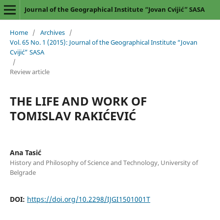
Journal of the Geographical Institute “Jovan Cvijić” SASA
Home
/
Archives
/
Vol. 65 No. 1 (2015): Journal of the Geographical Institute “Jovan
Cvijić” SASA
/
Review article
THE LIFE AND WORK OF
TOMISLAV RAKIĆEVIĆ
Ana Tasić
History and Philosophy of Science and Technology, University of
Belgrade
DOI:
https://doi.org/10.2298/IJGI1501001T