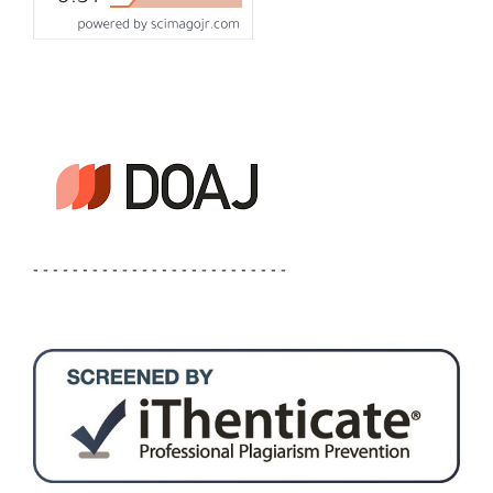
- - - - - - - - - - - - - - - - - - - - - - - - - -